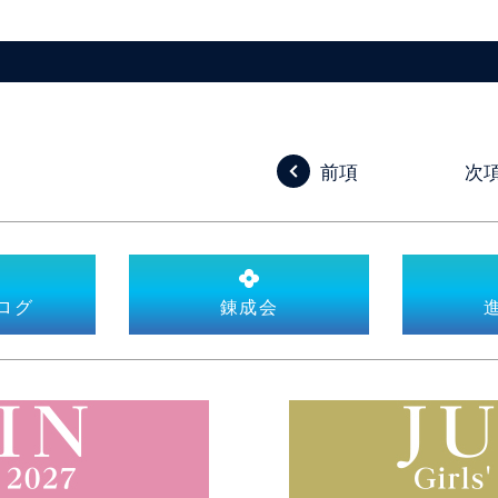
前項
次
ログ
錬成会