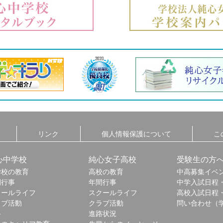
リンク
個人情報保護について
こ
心中学校
純心女子高校
受験生の方
学校の教育
高校の教育
中高募集イベ
間行事
年間行事
中学入試日程
クールライフ
スクールライフ
高校入試日程
ラブ活動
クラブ活動
問い合わせ（
路
進路状況