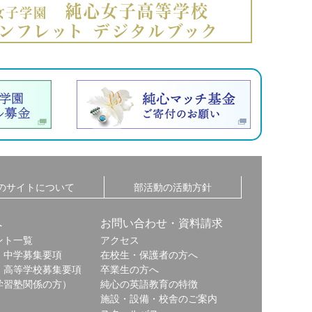
のサイトについて
部活動の活動方針
へ
お問い合わせ・資料請求
ント一覧
アクセス
・中学募集要項
在校生・保護者の方へ
・高等学校募集要項
卒業生の方へ
学習塾関係の方）
純心の英語教育の特徴
施設・設備・校舎のご案内