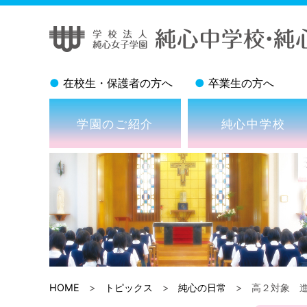
●
在校生・保護者の方へ
●
卒業生の方へ
学園のご紹介
純心中学校
HOME
>
トピックス
>
純心の日常
> 高２対象 進