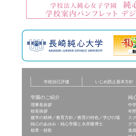
学校自己評価
いじめ防止基本方針
学園のご紹介
純
理事長挨拶
中
校長挨拶
年
建学の精神／教育方針／教育の特色／学びの場
ス
純心のあゆみ・純心学園と永井隆博士
ク
校章・校歌
進