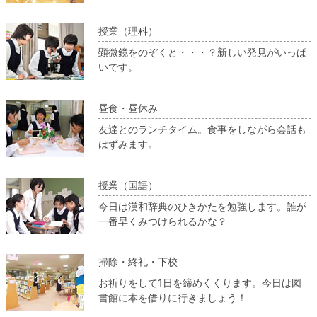
授業（理科）
顕微鏡をのぞくと・・・？新しい発見がいっぱ
いです。
昼食・昼休み
友達とのランチタイム。食事をしながら会話も
はずみます。
授業（国語）
今日は漢和辞典のひきかたを勉強します。誰が
一番早くみつけられるかな？
掃除・終礼・下校
お祈りをして1日を締めくくります。今日は図
書館に本を借りに行きましょう！