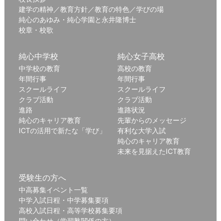
建学の精神／教育方針／教育の特色／学びの場
純心のあゆみ・純心学園と永井隆博士
校章・校歌
純心中学校
純心女子高校
中学校の教育
高校の教育
年間行事
年間行事
スクールライフ
スクールライフ
クラブ活動
クラブ活動
進路
進路状況
純心のキャリア教育
先輩からのメッセージ
ICTの活用で新たな「学び」
有利な大学入試
純心のキャリア教育
未来を見据えたICT教育
受験生の方へ
中高募集イベント一覧
中学入試日程・中学募集要項
高校入試日程・高等学校募集要項
問い合わせ（学習塾関係の方）