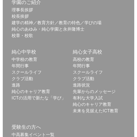
学園のご紹介
理事長挨拶
校長挨拶
建学の精神／教育方針／教育の特色／学びの場
純心のあゆみ・純心学園と永井隆博士
校章・校歌
純心中学校
純心女子高校
中学校の教育
高校の教育
年間行事
年間行事
スクールライフ
スクールライフ
クラブ活動
クラブ活動
進路
進路状況
純心のキャリア教育
先輩からのメッセージ
ICTの活用で新たな「学び」
有利な大学入試
純心のキャリア教育
未来を見据えたICT教育
受験生の方へ
中高募集イベント一覧