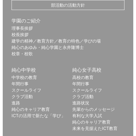
部活動の活動方針
学園のご紹介
理事長挨拶
校長挨拶
建学の精神／教育方針／教育の特色／学びの場
純心のあゆみ・純心学園と永井隆博士
校章・校歌
純心中学校
純心女子高校
中学校の教育
高校の教育
年間行事
年間行事
スクールライフ
スクールライフ
クラブ活動
クラブ活動
進路
進路状況
純心のキャリア教育
先輩からのメッセージ
ICTの活用で新たな「学び」
有利な大学入試
純心のキャリア教育
未来を見据えたICT教育