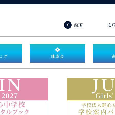
前項
次
ログ
錬成会