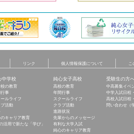
リンク
個人情報保護について
こ
心中学校
純心女子高校
受験生の方
学校の教育
高校の教育
中高募集イベ
間行事
年間行事
中学入試日程
クールライフ
スクールライフ
高校入試日程
ラブ活動
クラブ活動
問い合わせ（
路
進路状況
心のキャリア教育
先輩からのメッセージ
Tの活用で新たな「学び」
有利な大学入試
純心のキャリア教育