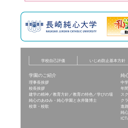
学校自己評価
いじめ防止基本方針
学園のご紹介
純
理事長挨拶
中
校長挨拶
年
建学の精神／教育方針／教育の特色／学びの場
ス
純心のあゆみ・純心学園と永井隆博士
ク
校章・校歌
進
純
IC