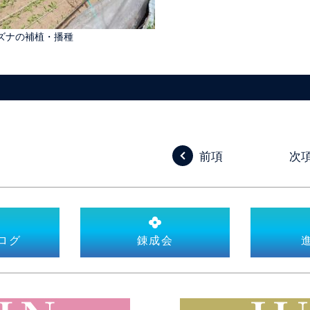
ズナの補植・播種
前項
次
ログ
錬成会