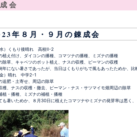
成会
023年８月・９月の錬成会
水）くもり後晴れ 高校Ⅱ-2
の植え付け、ダイコンの播種、コマツナの播種、ミズナの播種
の除草、キャベツのポット植え、ナスの収穫、ピーマンの収穫
例年にない暑さであったが、当日はくもりがちで風もあったためか、比
金）晴れ 中学2-1
の追肥・土寄せ、周辺の除草
収穫、ナスの収穫・撤去、ピーマン・ナス・サツマイモ畑周辺の除草
補植・播種、ミズナの補植・播種
ても暑いためか、８月30日に植えたコマツナやミズナの発芽率は悪く