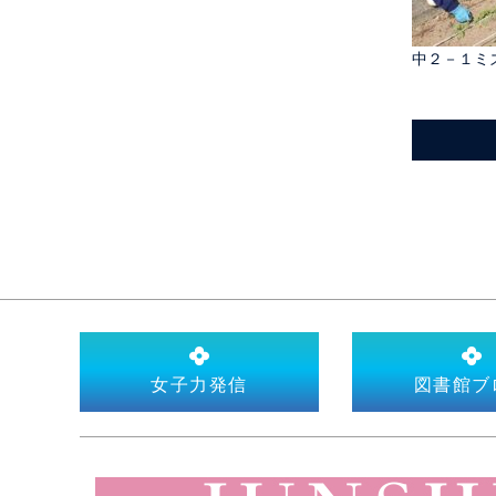
中２－１ミ
女子力発信
図書館ブ