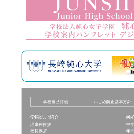
学校自己評価
いじめ防止基本方針
学園のご紹介
純
理事長挨拶
中
校長挨拶
年