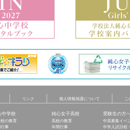
リンク
個人情報保護について
こ
心中学校
純心女子高校
受験生の方
学校の教育
高校の教育
中高募集イベ
間行事
年間行事
中学入試日程