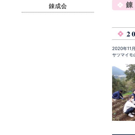
錬
錬成会
2
2020年1
サツマイモ