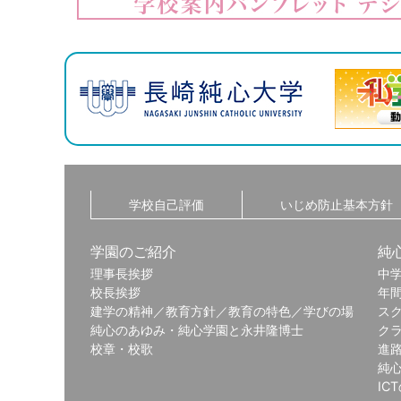
学校自己評価
いじめ防止基本方針
学園のご紹介
純
理事長挨拶
中
校長挨拶
年
建学の精神／教育方針／教育の特色／学びの場
ス
純心のあゆみ・純心学園と永井隆博士
ク
校章・校歌
進
純
IC