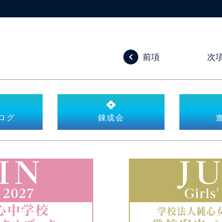
前項
次
ログ
錬成会