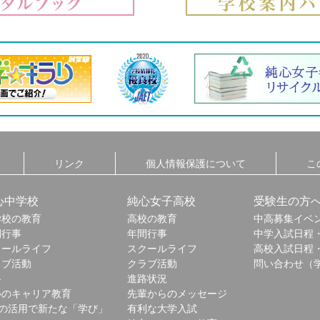
リンク
個人情報保護について
こ
心中学校
純心女子高校
受験生の方
学校の教育
高校の教育
中高募集イベ
間行事
年間行事
中学入試日程
クールライフ
スクールライフ
高校入試日程
ラブ活動
クラブ活動
問い合わせ（
路
進路状況
心のキャリア教育
先輩からのメッセージ
Tの活用で新たな「学び」
有利な大学入試