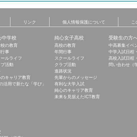
リンク
個人情報保護について
こ
心中学校
純心女子高校
受験生の方
学校の教育
高校の教育
中高募集イベ
間行事
年間行事
中学入試日程
クールライフ
スクールライフ
高校入試日程
ラブ活動
クラブ活動
問い合わせ（
路
進路状況
心のキャリア教育
先輩からのメッセージ
Tの活用で新たな「学び」
有利な大学入試
純心のキャリア教育
未来を見据えたICT教育
校