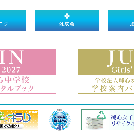
ログ
錬成会