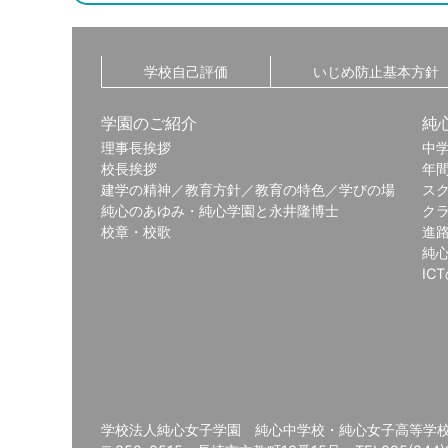
学校自己評価
いじめ防止基本方針
学園のご紹介
純
理事長挨拶
中
校長挨拶
年
建学の精神／教育方針／教育の特色／学びの場
ス
純心のあゆみ・純心学園と永井隆博士
ク
校章・校歌
進
純
IC
学校法人純心女子学園 純心中学校・純心女子高等学