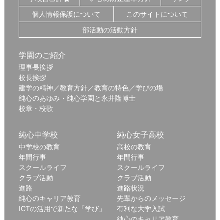
個人情報保護について
このサイトについて
部活動の活動方針
学園のご紹介
理事長挨拶
校長挨拶
建学の精神／教育方針／教育の特色／学びの場
純心のあゆみ・純心学園と永井隆博士
校章・校歌
純心中学校
純心女子高校
中学校の教育
高校の教育
年間行事
年間行事
スクールライフ
スクールライフ
クラブ活動
クラブ活動
進路
進路状況
純心のキャリア教育
先輩からのメッセージ
ICTの活用で新たな「学び」
有利な大学入試
純心のキャリア教育