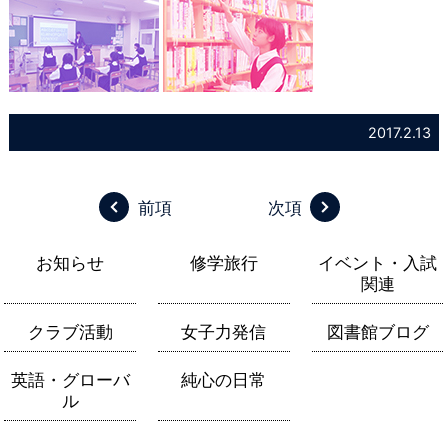
2017.2.13
前項
次項
お知らせ
修学旅行
イベント・入試
関連
クラブ活動
女子力発信
図書館ブログ
英語・グローバ
純心の日常
ル