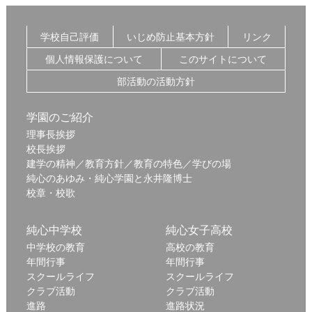
学校自己評価
いじめ防止基本方針
リンク
個人情報保護について
このサイトについて
部活動の活動方針
学園のご紹介
理事長挨拶
校長挨拶
建学の精神／教育方針／教育の特色／学びの場
純心のあゆみ・純心学園と永井隆博士
校章・校歌
純心中学校
純心女子高校
中学校の教育
高校の教育
年間行事
年間行事
スクールライフ
スクールライフ
クラブ活動
クラブ活動
進路
進路状況