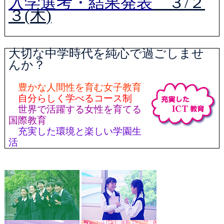
入学選考・結果発表
３
/
２
３
(
木
)
大切な中学時代を純心で過ごしませ
んか？
豊かな人間性を育む女子教育
自分らしく学べるコース制
世界で活躍する女性を育てる
国際教育
充実した環境と楽しい学園生
活