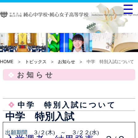
HOME
>
トピックス
>
お知らせ
> 中学 特別入試について
お知らせ
中学 特別入試について
中学 特別入試
出願期間
３
/
２
(
木
)
～ ３
/
２２
(
水
)