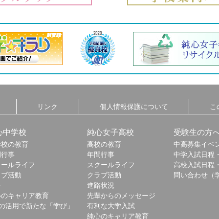
リンク
個人情報保護について
こ
心中学校
純心女子高校
受験生の方
学校の教育
高校の教育
中高募集イベ
間行事
年間行事
中学入試日程
クールライフ
スクールライフ
高校入試日程
ラブ活動
クラブ活動
問い合わせ（
路
進路状況
心のキャリア教育
先輩からのメッセージ
Tの活用で新たな「学び」
有利な大学入試
純心のキャリア教育