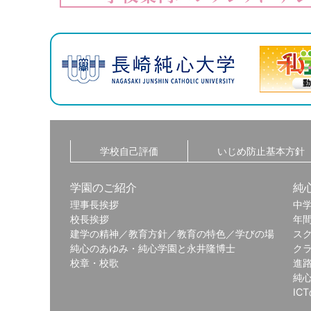
学校自己評価
いじめ防止基本方針
学園のご紹介
純
理事長挨拶
中
校長挨拶
年
建学の精神／教育方針／教育の特色／学びの場
ス
純心のあゆみ・純心学園と永井隆博士
ク
校章・校歌
進
純
IC