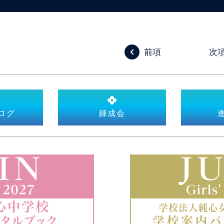
前項
次
ログ
錬成会