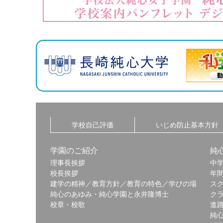
学校自己評価
いじめ防止基本方針
学園のご紹介
純
理事長挨拶
中
校長挨拶
年
建学の精神／教育方針／教育の特色／学びの場
ス
純心のあゆみ・純心学園と永井隆博士
ク
校章・校歌
進
純