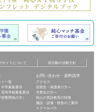
のサイトについて
部活動の活動方針
へ
お問い合わせ・資料請求
ント一覧
アクセス
・中学募集要項
在校生・保護者の方へ
・高等学校募集要項
卒業生の方へ
学習塾関係の方）
純心の英語教育の特徴
施設・設備・校舎のご案内
スクールバス