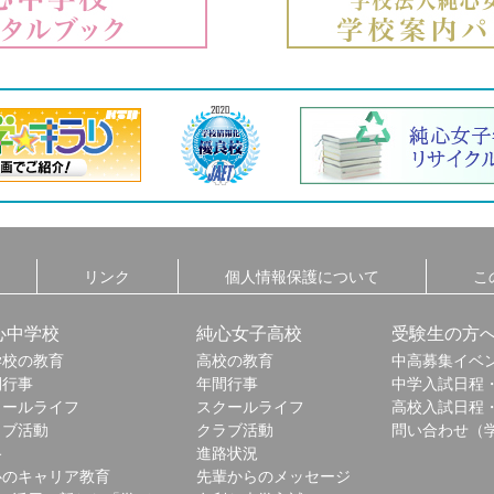
リンク
個人情報保護について
こ
心中学校
純心女子高校
受験生の方
学校の教育
高校の教育
中高募集イベ
間行事
年間行事
中学入試日程
クールライフ
スクールライフ
高校入試日程
ラブ活動
クラブ活動
問い合わせ（
路
進路状況
心のキャリア教育
先輩からのメッセージ