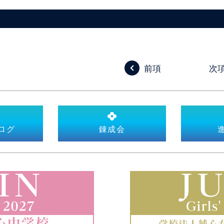
前項
次
ログ
錬成会