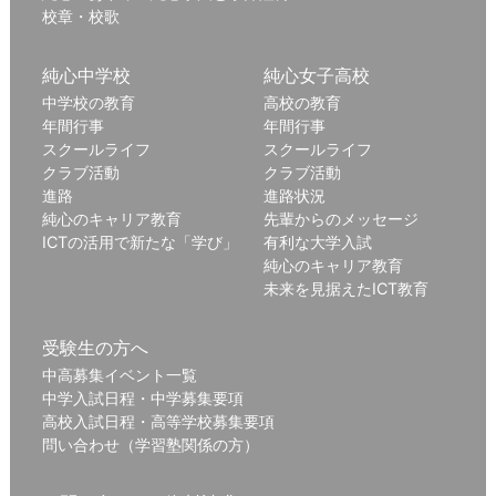
校章・校歌
純心中学校
純心女子高校
中学校の教育
高校の教育
年間行事
年間行事
スクールライフ
スクールライフ
クラブ活動
クラブ活動
進路
進路状況
純心のキャリア教育
先輩からのメッセージ
ICTの活用で新たな「学び」
有利な大学入試
純心のキャリア教育
未来を見据えたICT教育
受験生の方へ
中高募集イベント一覧
中学入試日程・中学募集要項
高校入試日程・高等学校募集要項
問い合わせ（学習塾関係の方）