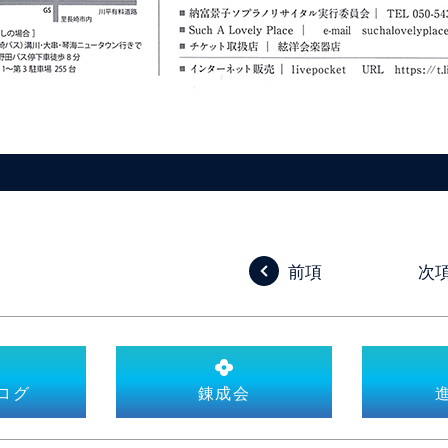
前項
次
ログ
錬成会