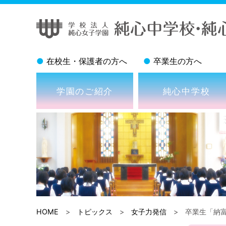
●
在校生・保護者の方へ
●
卒業生の方へ
学園のご紹介
純心中学校
HOME
>
トピックス
>
女子力発信
> 卒業生「納富