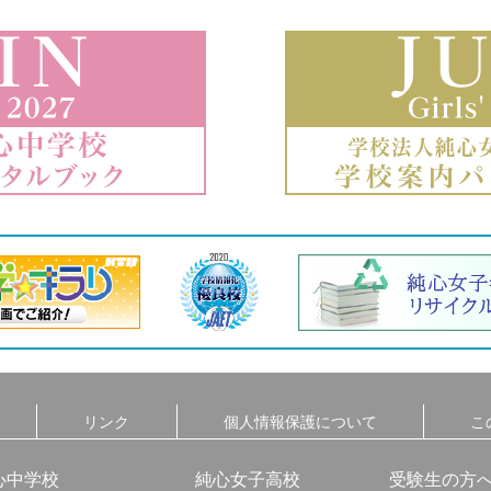
リンク
個人情報保護について
こ
心中学校
純心女子高校
受験生の方