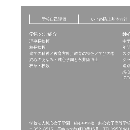
学校自己評価
いじめ防止基本方針
学園のご紹介
純
理事長挨拶
中
校長挨拶
年
建学の精神／教育方針／教育の特色／学びの場
ス
純心のあゆみ・純心学園と永井隆博士
ク
校章・校歌
進
純
IC
学校法人純心女子学園 純心中学校・純心女子高等学
〒852-8515 長崎市文教町13番15号 TEL095(844