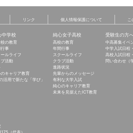
リンク
個人情報保護について
こ
心中学校
純心女子高校
受験生の方
学校の教育
高校の教育
中高募集イベ
間行事
年間行事
中学入試日程
クールライフ
スクールライフ
高校入試日程
ラブ活動
クラブ活動
問い合わせ（
路
進路状況
心のキャリア教育
先輩からのメッセージ
Tの活用で新たな「学び」
有利な大学入試
純心のキャリア教育
未来を見据えたICT教育
校
)1175（代表）