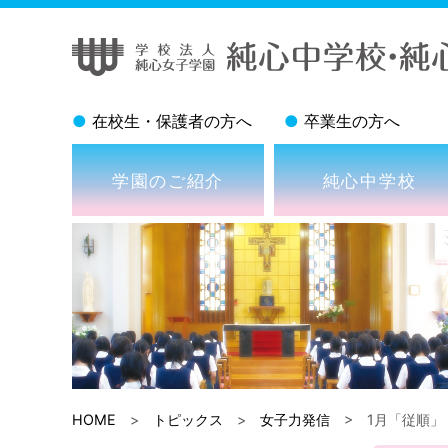
●
在校生・保護者の方へ
●
卒業生の方へ
学園のご紹介
純心中学校
HOME
>
トピックス
>
女子力発信
> 1月「従順」