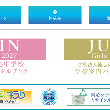
ログ
錬成会