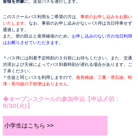
皆様を対象
に、送迎バスを運行します。
このスクールバス利用をご希望の方は、
事前のお申し込みをお願い
いたします。
なお、事前のお申し込みがないバス停は当日停車せず
通過します。
また、密の防止と座席確保のため、
お申し込みのない方の当日利用
はお断りさせていただきます。
＊バス停には到着予定時刻の５分前にお待ちください。また、交通
渋滞および天候によってバス到着時刻が遅れる場合があります。ご
了承ください。
＊生徒と同じバスを利用しますので、
南長崎線、三重・滑石線、時
津・長与線の下校便はありません。
◆オープンスクールの参加申込【申込〆切：
9/30(火)】
小学生はこちら >>