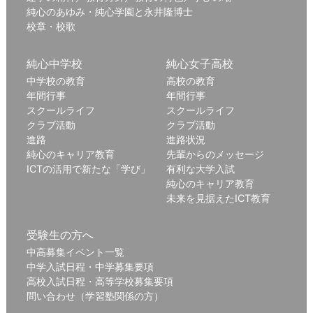
純心のあゆみ・純心学園と永井隆博士
校章・校歌
純心中学校
純心女子高校
中学校の教育
高校の教育
年間行事
年間行事
スクールライフ
スクールライフ
クラブ活動
クラブ活動
進路
進路状況
純心のキャリア教育
先輩からのメッセージ
ICTの活用で新たな「学び」
有利な大学入試
純心のキャリア教育
未来を見据えたICT教育
受験生の方へ
中高募集イベント一覧
中学入試日程・中学募集要項
高校入試日程・高等学校募集要項
問い合わせ（学習塾関係の方）