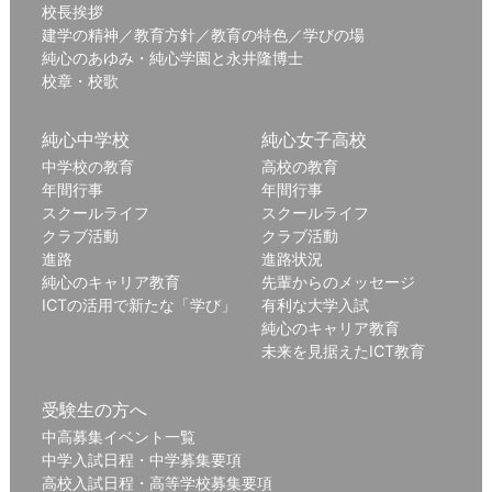
校長挨拶
建学の精神／教育方針／教育の特色／学びの場
純心のあゆみ・純心学園と永井隆博士
校章・校歌
純心中学校
純心女子高校
中学校の教育
高校の教育
年間行事
年間行事
スクールライフ
スクールライフ
クラブ活動
クラブ活動
進路
進路状況
純心のキャリア教育
先輩からのメッセージ
ICTの活用で新たな「学び」
有利な大学入試
純心のキャリア教育
未来を見据えたICT教育
受験生の方へ
中高募集イベント一覧
中学入試日程・中学募集要項
高校入試日程・高等学校募集要項