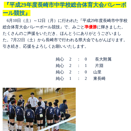
『平成
29
年度長崎市中学校総合体育大会バレーボ
ール競技』
6
月
10
日（土）～
12
日（月）に行われた『平成
29
年度長崎市中学校
総合体育大会バレーボール競技』で、みごと
準優勝
に輝きました。
たくさんのご声援をいただき、ほんとうにありがとうございまし
た。
7
月
22
日（土）から長崎市で行われる県大会でもがんばります。
引き続き、応援をよろしくお願いいたします。
純心
2
：
0
長大附属
純心
2
：
1
片淵
純心
2
：
0
山里
純心
1
：
2
東長崎