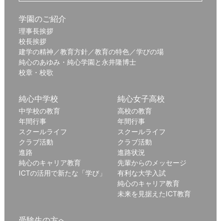
学園のご紹介
理事長挨拶
校長挨拶
建学の精神／教育方針／教育の特色／学びの場
純心のあゆみ・純心学園と永井隆博士
校章・校歌
純心中学校
純心女子高校
中学校の教育
高校の教育
年間行事
年間行事
スクールライフ
スクールライフ
クラブ活動
クラブ活動
進路
進路状況
純心のキャリア教育
先輩からのメッセージ
ICTの活用で新たな「学び」
有利な大学入試
純心のキャリア教育
未来を見据えたICT教育
受験生の方へ