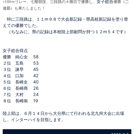
女子総合
×100ｍリレー、七種競技、三段跳の４種目で優勝し、
優勝
（二
連覇）
も果たしました！
特に三段跳は、１１m９８で大会新記録・県高校新記録を塗り替
えての優勝でした。
（ちなみに、県の記録は本校陸上部顧問が持つ１２m５４です）
女子総合得点
優勝 純心女 58
２位 五島 53
３位 諫早 45
４位 口加 42
５位 長崎女 40
６位 長崎商 26
７位 大村 24
８位 長崎南 19
陸上部は、６月１４日から大分県にて行われる北九州大会に出場
し、インターハイを目指します。