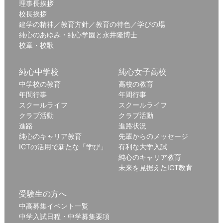
理事長挨拶
校長挨拶
建学の精神／教育方針／教育の特色／学びの場
純心のあゆみ・純心学園と永井隆博士
校章・校歌
純心中学校
純心女子高校
中学校の教育
高校の教育
年間行事
年間行事
スクールライフ
スクールライフ
クラブ活動
クラブ活動
進路
進路状況
純心のキャリア教育
先輩からのメッセージ
ICTの活用で新たな「学び」
有利な大学入試
純心のキャリア教育
未来を見据えたICT教育
受験生の方へ
中高募集イベント一覧
中学入試日程・中学募集要項