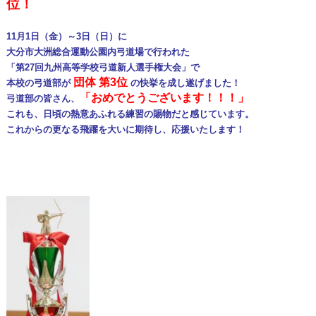
位！
11月1日（金）～3日（日）に
大分市大洲総合運動公園内弓道場で行われた
「第27回九州高等学校弓道新人選手権大会」で
団体 第3位
本校の弓道部が
の快挙を成し遂げました！
「おめでとうございます！！！」
弓道部の皆さん、
これも、日頃の熱意あふれる練習の賜物だと感じています。
これからの更なる飛躍を
大いに期待し、応援いたします！